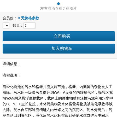
左右滑动查看更多图片
会员价：
￥
无价格参数
数量：
立即购买
加入购物车
详细信息：
流程说明：
流经化粪池的污水经格栅井流入调节池，格栅井内截留的杂物被人工
清除。污水用一级潜污泵提升到WA—A设备的内罐曝气区，曝气区充
填WAN纳米悬浮生物载体，载体上的微生物膜和活性污泥利用污水中
的C、N、P生长繁殖，水体污染物及水体富营养物质被消化吸收得以
去除。泥水自底部导流槽进入内外罐之间的沉淀区。泥水分离后，污
泥自动回到曝气区，净化后的水达标排放到受纳水体或进入中间水