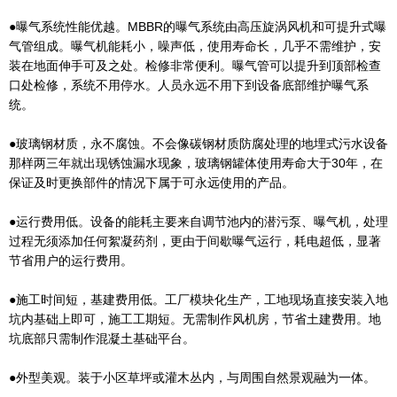
●曝气系统性能优越。MBBR的曝气系统由高压旋涡风机和可提升式曝
气管组成。曝气机能耗小，噪声低，使用寿命长，几乎不需维护，安
装在地面伸手可及之处。检修非常便利。曝气管可以提升到顶部检查
口处检修，系统不用停水。人员永远不用下到设备底部维护曝气系
统。
●玻璃钢材质，永不腐蚀。不会像碳钢材质防腐处理的地埋式污水设备
那样两三年就出现锈蚀漏水现象，玻璃钢罐体使用寿命大于30年，在
保证及时更换部件的情况下属于可永远使用的产品。
●运行费用低。设备的能耗主要来自调节池内的潜污泵、曝气机，处理
过程无须添加任何絮凝药剂，更由于间歇曝气运行，耗电超低，显著
节省用户的运行费用。
●施工时间短，基建费用低。工厂模块化生产，工地现场直接安装入地
坑内基础上即可，施工工期短。无需制作风机房，节省土建费用。地
坑底部只需制作混凝土基础平台。
●外型美观。装于小区草坪或灌木丛内，与周围自然景观融为一体。