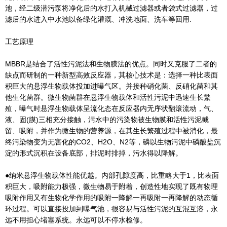
池，经二级潜污泵将净化后的水打入机械过滤器或者袋式过滤器，过
滤后的水进入中水池以备绿化灌溉、冲洗地面、洗车等回用.
工艺原理
MBBR是结合了活性污泥法和生物膜法的优点。同时又克服了二者的
缺点而研制的一种新型高效反应器，其核心技术是：选择一种比表面
积巨大的悬浮生物载体投加进曝气区。并接种硝化菌、反硝化菌和其
他生化菌群。微生物菌群在悬浮生物载体和活性污泥中迅速生长繁
殖，曝气时悬浮生物载体呈流化态在反应器内无序状翻滚流动，气、
液、固(膜)三相充分接触，污水中的污染物被生物膜和活性污泥截
留、吸附，并作为微生物的营养源，在其生长繁殖过程中被消化，最
终污染物变为无害化的CO2、H2O、N2等，磷以生物污泥中磷酸盐沉
淀的形式沉积在设备底部，排泥时排掉，污水得以降解。
●纳米悬浮生物载体性能优越。内部孔隙度高，比重略大于1，比表面
积巨大，吸附能力极强，微生物易于附着，创造性地实现了既有物理
吸附作用又有生物化学作用的吸附一降解一再吸附一再降解的动态循
环过程。可以直接投加到曝气池，很容易与活性污泥的互混互溶，永
远不用担心堵塞系统。永远可以不停水检修。