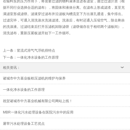
在输料泵的压力作用下，将需要过滤的物料液体送进各滤室，通过过滤介质（根
据不同行业选择合适的滤布），将固体和液体分离。在滤布上形成滤渣，直至充
满滤室形成滤饼。滤液穿过滤布并沿滤板沟槽流至下方出液孔通道，集中排出。
过滤完毕，可通入清洗涤水洗涤滤渣。洗涤后，有时还通入压缩空气，除去剩余
的洗涤液。过滤结束后打开压滤机卸除滤饼（滤饼储存在于相邻两个滤板间），
清洗滤布，重新压紧板滤开始下一工作循环。
上一条
：
竖流式溶气气浮机得特点
下一条
：
一体化净水设备的工作原理
相关资讯：
诸城市中方基业板框压滤机的维护与保养
一体化净水设备的工作原理
祝贺诸城市中方基业机械有限公司网站上线！
MBR一体化污水处理设备在医院污水中的应用
屠宰污水处理设备工艺优点